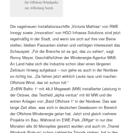
für Offshore-Windparks
zur Abholung bereit.
Die nagelneuen Installationsschiffe „Victoria Mathias“ von RWE
Innogy sowie „Innovation“ von HGO Infrasea Solutions sind jetzt
regelmäßig in der Stadt, und wenn sie sich auf ihre vier Beine
stellen, bleiben Passanten stehen und verfolgen interessiert das
Schauspiel. „Für die Branche ist es gut, das zu sehen“, sagt
Ronny Meyer, Geschäftsführer der Windenergie-Agentur WAB.
An Land habe sich die Industrie schon über einen längeren
Zeitraum hinweg aufgebaut – nun gehe es auch in der Nordsee
so richtig los. „Da fahren jetzt wirklich Leute raus und machen
Offshore-Wind, das ist schon toll.“
„EnBW Baltic 1“ mit 48,3 Megawatt (MW) installierter Leistung in
der Ostsee, das Testfeld „alpha ventus“ mit 60 MW und die
ersten Anlagen von „Bard Offshore 1“ in der Nordsee: Das war
lange Zeit alles, was sich in deutschen Gewässern im Bereich
der Offshore-Windenergie getan hat. Jetzt sind gleich mehrere
Projekte im Bau. Während im EWE-Park „Riffgat“ in nur drei
Monaten alle 30 Monopiles gesetzt wurden und auch im „Trianel
Windpark Borkum“ schon zahlreiche Tripods stehen, hat in den