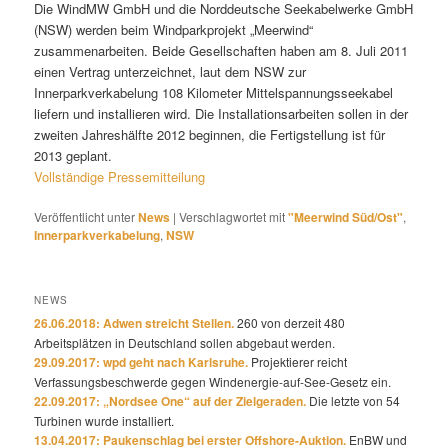
Die WindMW GmbH und die Norddeutsche Seekabelwerke GmbH
(NSW) werden beim Windparkprojekt „Meerwind“
zusammenarbeiten. Beide Gesellschaften haben am 8. Juli 2011
einen Vertrag unterzeichnet, laut dem NSW zur
Innerparkverkabelung 108 Kilometer Mittelspannungsseekabel
liefern und installieren wird. Die Installationsarbeiten sollen in der
zweiten Jahreshälfte 2012 beginnen, die Fertigstellung ist für
2013 geplant.
Vollständige Pressemitteilung
Veröffentlicht unter
News
|
Verschlagwortet mit
"Meerwind Süd/Ost"
,
Innerparkverkabelung
,
NSW
NEWS
26.06.2018: Adwen streicht Stellen.
260 von derzeit 480
Arbeitsplätzen in Deutschland sollen abgebaut werden.
29.09.2017: wpd geht nach Karlsruhe.
Projektierer reicht
Verfassungsbeschwerde gegen Windenergie-auf-See-Gesetz ein.
22.09.2017: „Nordsee One“ auf der Zielgeraden.
Die letzte von 54
Turbinen wurde installiert.
13.04.2017: Paukenschlag bei erster Offshore-Auktion.
EnBW und