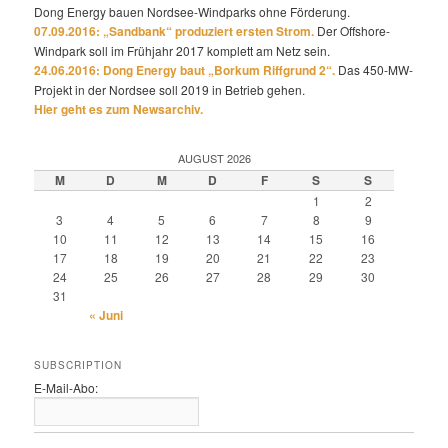
Dong Energy bauen Nordsee-Windparks ohne Förderung.
07.09.2016: „Sandbank“ produziert ersten Strom.
Der Offshore-
Windpark soll im Frühjahr 2017 komplett am Netz sein.
24.06.2016: Dong Energy baut „Borkum Riffgrund 2“.
Das 450-MW-
Projekt in der Nordsee soll 2019 in Betrieb gehen.
Hier geht es zum Newsarchiv.
AUGUST 2026
M
D
M
D
F
S
S
1
2
3
4
5
6
7
8
9
10
11
12
13
14
15
16
17
18
19
20
21
22
23
24
25
26
27
28
29
30
31
« Juni
SUBSCRIPTION
E-Mail-Abo: