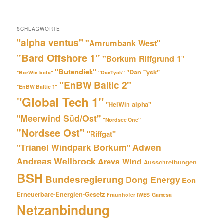
SCHLAGWORTE
"alpha ventus"
"Amrumbank West"
"Bard Offshore 1"
"Borkum Riffgrund 1"
"Butendiek"
"Dan Tysk"
"BorWin beta"
"DanTysk"
"EnBW Baltic 2"
"EnBW Baltic 1"
"Global Tech 1"
"HelWin alpha"
"Meerwind Süd/Ost"
"Nordsee One"
"Nordsee Ost"
"Riffgat"
"Trianel Windpark Borkum"
Adwen
Andreas Wellbrock
Areva Wind
Ausschreibungen
BSH
Bundesregierung
Dong Energy
Eon
Erneuerbare-Energien-Gesetz
Fraunhofer IWES
Gamesa
Netzanbindung