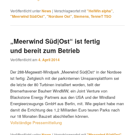
Veröffentlicht unter
News
|
Verschlagwortet mit
"HelWin alpha"
,
"Meerwind Süd/Ost"
,
"Nordsee Ost"
,
Siemens
,
TenneT TSO
„Meerwind Süd|Ost“ ist fertig
und bereit zum Betrieb
Veröffentlicht am
4. April 2014
Der 288-Megawatt-Windpark „Meerwind Süd|Ost“ in der Nordsee
ist fertig: Zeitgleich mit der parkinternen Umspannplattform sei
die letzte der 80 Turbinen installiert worden, teilt der
Bremerhavener Bauherr WindMW, ein Joint Venture von
Blackstone Energy Partners aus den USA und der Windland
Energieerzeugungs GmbH aus Berlin, mit. Wie geplant habe man
damit die Errichtung des 1,2 Milliarden Euro teuren Parks nach
nur 18 Monaten Bauzeit abschließen können.
Vollständige Pressemitteilung
Veröffentlicht unter
News
|
Verschlagwortet mit
"Meerwind Süd/Ost"
,