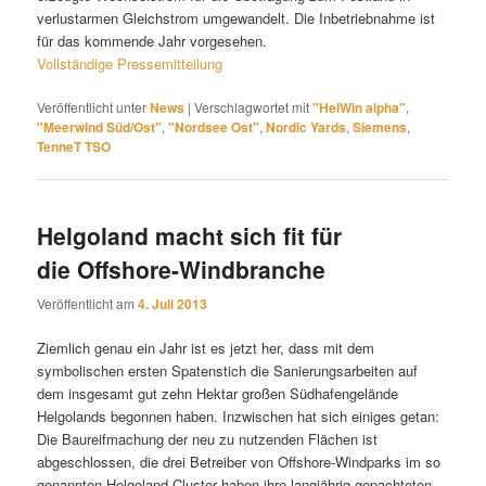
verlustarmen Gleichstrom umgewandelt. Die Inbetriebnahme ist
für das kommende Jahr vorgesehen.
Vollständige Pressemitteilung
Veröffentlicht unter
News
|
Verschlagwortet mit
"HelWin alpha"
,
"Meerwind Süd/Ost"
,
"Nordsee Ost"
,
Nordic Yards
,
Siemens
,
TenneT TSO
Helgoland macht sich fit für
die Offshore-Windbranche
Veröffentlicht am
4. Juli 2013
Ziemlich genau ein Jahr ist es jetzt her, dass mit dem
symbolischen ersten Spatenstich die Sanierungsarbeiten auf
dem insgesamt gut zehn Hektar großen Südhafengelände
Helgolands begonnen haben. Inzwischen hat sich einiges getan:
Die Baureifmachung der neu zu nutzenden Flächen ist
abgeschlossen, die drei Betreiber von Offshore-Windparks im so
genannten Helgoland-Cluster haben ihre langjährig gepachteten