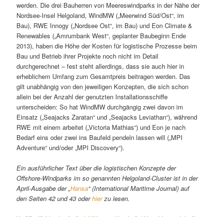
werden. Die drei Bauherren von Meereswindparks in der Nähe der
Nordsee-Insel Helgoland, WindMW („Meerwind Süd/Ost“, im
Bau), RWE Innogy („Nordsee Ost“, im Bau) und Eon Climate &
Renewables („Amrumbank West“, geplanter Baubeginn Ende
2013), haben die Höhe der Kosten für logistische Prozesse beim
Bau und Betrieb ihrer Projekte noch nicht im Detail
durchgerechnet – fest steht allerdings, dass sie auch hier in
erheblichem Umfang zum Gesamtpreis beitragen werden. Das
gilt unabhängig von den jeweiligen Konzepten, die sich schon
allein bei der Anzahl der genutzten Installationsschiffe
unterscheiden: So hat WindMW durchgängig zwei davon im
Einsatz („Seajacks Zaratan“ und „Seajacks Leviathan“), während
RWE mit einem arbeitet („Victoria Mathias“) und Eon je nach
Bedarf eins oder zwei ins Baufeld pendeln lassen will („MPI
Adventure“ und/oder „MPI Discovery“).
Ein ausführlicher Text über die logistischen Konzepte der
Offshore-Windparks im so genannten Helgoland-Cluster ist in der
April-Ausgabe der „
Hansa
“ (International Maritime Journal) auf
den Seiten 42 und 43 oder
hier
zu lesen.