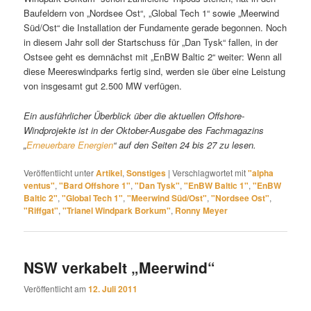
Baufeldern von „Nordsee Ost“, „Global Tech 1“ sowie „Meerwind
Süd/Ost“ die Installation der Fundamente gerade begonnen. Noch
in diesem Jahr soll der Startschuss für „Dan Tysk“ fallen, in der
Ostsee geht es demnächst mit „EnBW Baltic 2“ weiter: Wenn all
diese Meereswindparks fertig sind, werden sie über eine Leistung
von insgesamt gut 2.500 MW verfügen.
Ein ausführlicher Überblick über die aktuellen Offshore-
Windprojekte ist in der Oktober-Ausgabe des Fachmagazins
„
Erneuerbare Energien
“ auf den Seiten 24 bis 27 zu lesen.
Veröffentlicht unter
Artikel
,
Sonstiges
|
Verschlagwortet mit
"alpha
ventus"
,
"Bard Offshore 1"
,
"Dan Tysk"
,
"EnBW Baltic 1"
,
"EnBW
Baltic 2"
,
"Global Tech 1"
,
"Meerwind Süd/Ost"
,
"Nordsee Ost"
,
"Riffgat"
,
"Trianel Windpark Borkum"
,
Ronny Meyer
NSW verkabelt „Meerwind“
Veröffentlicht am
12. Juli 2011