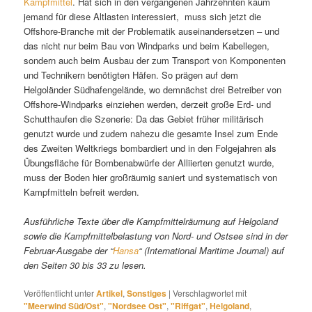
Kampfmittel
. Hat sich in den vergangenen Jahrzehnten kaum
jemand für diese Altlasten interessiert, muss sich jetzt die
Offshore-Branche mit der Problematik auseinandersetzen – und
das nicht nur beim Bau von Windparks und beim Kabellegen,
sondern auch beim Ausbau der zum Transport von Komponenten
und Technikern benötigten Häfen. So prägen auf dem
Helgoländer Südhafengelände, wo demnächst drei Betreiber von
Offshore-Windparks einziehen werden, derzeit große Erd- und
Schutthaufen die Szenerie: Da das Gebiet früher militärisch
genutzt wurde und zudem nahezu die gesamte Insel zum Ende
des Zweiten Weltkriegs bombardiert und in den Folgejahren als
Übungsfläche für Bombenabwürfe der Alliierten genutzt wurde,
muss der Boden hier großräumig saniert und systematisch von
Kampfmitteln befreit werden.
Ausführliche Texte über die Kampfmittelräumung auf Helgoland
sowie die Kampfmittelbelastung von Nord- und Ostsee sind in der
Februar-Ausgabe der “
Hansa
“
(International Maritime Journal) auf
den Seiten 30 bis 33
zu lesen.
Veröffentlicht unter
Artikel
,
Sonstiges
|
Verschlagwortet mit
"Meerwind Süd/Ost"
,
"Nordsee Ost"
,
"Riffgat"
,
Helgoland
,