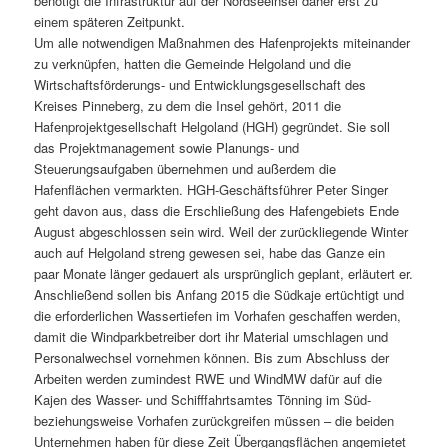
benötigt die Infrastruktur auf der Nordseeinsel daher erst zu
einem späteren Zeitpunkt.
Um alle notwendigen Maßnahmen des Hafenprojekts miteinander
zu verknüpfen, hatten die Gemeinde Helgoland und die
Wirtschaftsförderungs- und Entwicklungsgesellschaft des
Kreises Pinneberg, zu dem die Insel gehört, 2011 die
Hafenprojektgesellschaft Helgoland (HGH) gegründet. Sie soll
das Projektmanagement sowie Planungs- und
Steuerungsaufgaben übernehmen und außerdem die
Hafenflächen vermarkten. HGH-Geschäftsführer Peter Singer
geht davon aus, dass die Erschließung des Hafengebiets Ende
August abgeschlossen sein wird. Weil der zurückliegende Winter
auch auf Helgoland streng gewesen sei, habe das Ganze ein
paar Monate länger gedauert als ursprünglich geplant, erläutert er.
Anschließend sollen bis Anfang 2015 die Südkaje ertüchtigt und
die erforderlichen Wassertiefen im Vorhafen geschaffen werden,
damit die Windparkbetreiber dort ihr Material umschlagen und
Personalwechsel vornehmen können. Bis zum Abschluss der
Arbeiten werden zumindest RWE und WindMW dafür auf die
Kajen des Wasser- und Schifffahrtsamtes Tönning im Süd-
beziehungsweise Vorhafen zurückgreifen müssen – die beiden
Unternehmen haben für diese Zeit Übergangsflächen angemietet