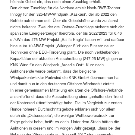
höchste Gebot ein, das noch einen Zuschlag erhielt.
Den dritten Zuschlag für die Nordsee erhielt Noch-RWE-Tochter
Innogy für den 325-MW-Windpark „Kaskasi“, der ab 2022 den
Betrieb aufnehmen soll. Über die Gebotshöhe wurde zunächst
nichts bekannt. Zwei der drei Ostsee-Zuschläge sicherte sich der
spanische Energieerzeuger Iberdrola, der bis 2022/2023 für 6,46
ct/kWh das 476-MW-Projekt „Baltic Eagle“ bauen will und darüber
hinaus im 10-MW-Projekt „Wikinger Süd“ den Einsatz neuer
Techniken ohne EEG-Förderung plant. Die noch verbleibenden
Kapazitäten der aktuellen Ausschreibung (247,25 MW) gingen an
KNK Wind für den Windpark „Arcadis Ost“. Kurz nach
Auktionsende wurde bekannt, dass der belgische
Windparkentwickler Parkwind die KNK GmbH übernommen hat
und damit nun in den deutschen Offshore-Windmarkt eintritt.
In einer gemeinsamen Mitteilung erklärten die Offshore-Verbände
anschließend, dass die Ausschreibung einen „anhaltenden Trend
der Kostenreduktion“ bestätigt habe. Die im Vergleich zur ersten
Runde höheren Durchschnittsgebote erklärten sich vor allem
durch die „Ostseequote“, die weniger Wettbewerbsdruck zur
Folge gehabt habe, heißt es darin. Unter dem Strich hätten die
Auktionen in diesem und im vorigen Jahr gezeigt, „dass bei der
Nutzung der Windenergie auf See seit 2017 eine unerwartet