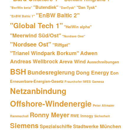
"Butendiek"
"Dan Tysk"
"BorWin beta"
"DanTysk"
"EnBW Baltic 2"
"EnBW Baltic 1"
"Global Tech 1"
"HelWin alpha"
"Meerwind Süd/Ost"
"Nordsee One"
"Nordsee Ost"
"Riffgat"
"Trianel Windpark Borkum"
Adwen
Andreas Wellbrock
Areva Wind
Ausschreibungen
BSH
Bundesregierung
Dong Energy
Eon
Erneuerbare-Energien-Gesetz
Fraunhofer IWES
Gamesa
Netzanbindung
Offshore-Windenergie
Peter Altmaier
Ronny Meyer
RWE Innogy
Rammschall
Sicherheit
Siemens
Spezialschiffe
Stadtwerke München