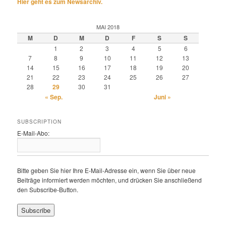
Hier geht es zum Newsarchiv.
MAI 2018
M
D
M
D
F
S
S
1
2
3
4
5
6
7
8
9
10
11
12
13
14
15
16
17
18
19
20
21
22
23
24
25
26
27
28
29
30
31
« Sep.
Juni »
SUBSCRIPTION
E-Mail-Abo:
Bitte geben Sie hier Ihre E-Mail-Adresse ein, wenn Sie über neue
Beiträge informiert werden möchten, und drücken Sie anschließend
den Subscribe-Button.