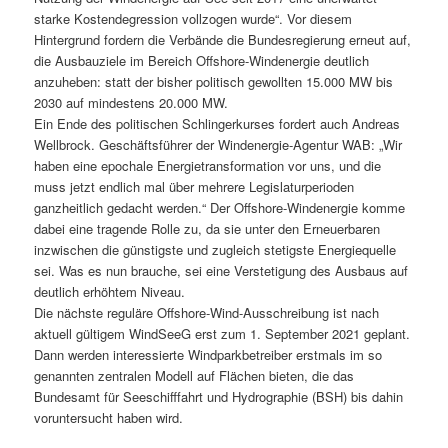
starke Kostendegression vollzogen wurde“. Vor diesem
Hintergrund fordern die Verbände die Bundesregierung erneut auf,
die Ausbauziele im Bereich Offshore-Windenergie deutlich
anzuheben: statt der bisher politisch gewollten 15.000 MW bis
2030 auf mindestens 20.000 MW.
Ein Ende des politischen Schlingerkurses fordert auch Andreas
Wellbrock. Geschäftsführer der Windenergie-Agentur WAB: „Wir
haben eine epochale Energietransformation vor uns, und die
muss jetzt endlich mal über mehrere Legislaturperioden
ganzheitlich gedacht werden.“ Der Offshore-Windenergie komme
dabei eine tragende Rolle zu, da sie unter den Erneuerbaren
inzwischen die günstigste und zugleich stetigste Energiequelle
sei. Was es nun brauche, sei eine Verstetigung des Ausbaus auf
deutlich erhöhtem Niveau.
Die nächste reguläre Offshore-Wind-Ausschreibung ist nach
aktuell gültigem WindSeeG erst zum 1. September 2021 geplant.
Dann werden interessierte Windparkbetreiber erstmals im so
genannten zentralen Modell auf Flächen bieten, die das
Bundesamt für Seeschifffahrt und Hydrographie (BSH) bis dahin
voruntersucht haben wird.