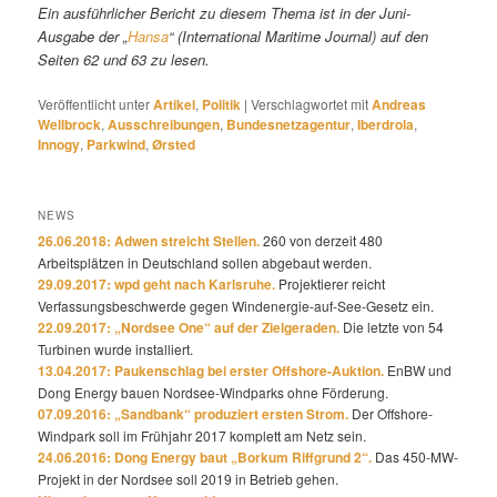
Ein ausführlicher Bericht zu diesem Thema ist in der Juni-
Ausgabe der „
Hansa
“ (International Maritime Journal) auf den
Seiten 62 und 63 zu lesen.
Veröffentlicht unter
Artikel
,
Politik
|
Verschlagwortet mit
Andreas
Wellbrock
,
Ausschreibungen
,
Bundesnetzagentur
,
Iberdrola
,
Innogy
,
Parkwind
,
Ørsted
NEWS
26.06.2018: Adwen streicht Stellen.
260 von derzeit 480
Arbeitsplätzen in Deutschland sollen abgebaut werden.
29.09.2017: wpd geht nach Karlsruhe.
Projektierer reicht
Verfassungsbeschwerde gegen Windenergie-auf-See-Gesetz ein.
22.09.2017: „Nordsee One“ auf der Zielgeraden.
Die letzte von 54
Turbinen wurde installiert.
13.04.2017: Paukenschlag bei erster Offshore-Auktion.
EnBW und
Dong Energy bauen Nordsee-Windparks ohne Förderung.
07.09.2016: „Sandbank“ produziert ersten Strom.
Der Offshore-
Windpark soll im Frühjahr 2017 komplett am Netz sein.
24.06.2016: Dong Energy baut „Borkum Riffgrund 2“.
Das 450-MW-
Projekt in der Nordsee soll 2019 in Betrieb gehen.