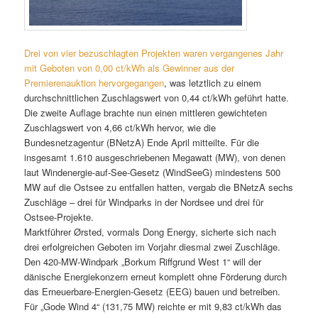
Drei von vier bezuschlagten Projekten waren vergangenes Jahr
mit Geboten von 0,00 ct/kWh als Gewinner aus der
Premierenauktion hervorgegangen
, was letztlich zu einem
durchschnittlichen Zuschlagswert von 0,44 ct/kWh geführt hatte.
Die zweite Auflage brachte nun einen mittleren gewichteten
Zuschlagswert von 4,66 ct/kWh hervor, wie die
Bundesnetzagentur (BNetzA) Ende April mitteilte. Für die
insgesamt 1.610 ausgeschriebenen Megawatt (MW), von denen
laut Windenergie-auf-See-Gesetz (WindSeeG) mindestens 500
MW auf die Ostsee zu entfallen hatten, vergab die BNetzA sechs
Zuschläge – drei für Windparks in der Nordsee und drei für
Ostsee-Projekte.
Marktführer Ørsted, vormals Dong Energy, sicherte sich nach
drei erfolgreichen Geboten im Vorjahr diesmal zwei Zuschläge.
Den 420-MW-Windpark „Borkum Riffgrund West 1“ will der
dänische Energiekonzern erneut komplett ohne Förderung durch
das Erneuerbare-Energien-Gesetz (EEG) bauen und betreiben.
Für „Gode Wind 4“ (131,75 MW) reichte er mit 9,83 ct/kWh das