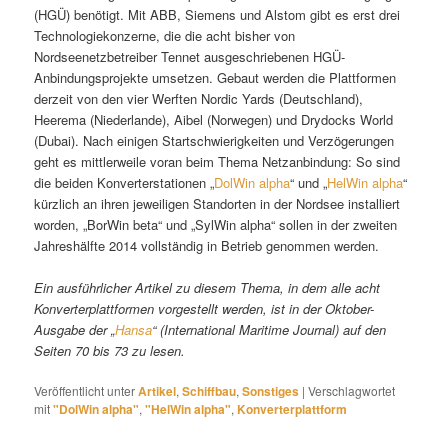
(HGÜ) benötigt. Mit ABB, Siemens und Alstom gibt es erst drei
Technologiekonzerne, die die acht bisher von
Nordseenetzbetreiber Tennet ausgeschriebenen HGÜ-
Anbindungsprojekte umsetzen. Gebaut werden die Plattformen
derzeit von den vier Werften Nordic Yards (Deutschland),
Heerema (Niederlande), Aibel (Norwegen) und Drydocks World
(Dubai). Nach einigen Startschwierigkeiten und Verzögerungen
geht es mittlerweile voran beim Thema Netzanbindung: So sind
die beiden Konverterstationen „
DolWin alpha
“ und „
HelWin alpha
“
kürzlich an ihren jeweiligen Standorten in der Nordsee installiert
worden, „BorWin beta“ und „SylWin alpha“ sollen in der zweiten
Jahreshälfte 2014 vollständig in Betrieb genommen werden.
Ein ausführlicher Artikel zu diesem Thema, in dem alle acht
Konverterplattformen vorgestellt werden, ist in der Oktober-
Ausgabe der „
Hansa
“ (International Maritime Journal) auf den
Seiten 70 bis 73 zu lesen.
Veröffentlicht unter
Artikel
,
Schiffbau
,
Sonstiges
|
Verschlagwortet
mit
"DolWin alpha"
,
"HelWin alpha"
,
Konverterplattform