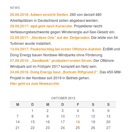
NEWS
26.06.2018: Adwen streicht Stellen.
260 von derzeit 480
Arbeitsplätzen in Deutschland sollen abgebaut werden.
29.09.2017: wpd geht nach Karlsruhe.
Projektierer reicht
Verfassungsbeschwerde gegen Windenergie-auf-See-Gesetz ein.
22.09.2017: „Nordsee One“ auf der Zielgeraden.
Die letzte von 54
Turbinen wurde installiert.
13.04.2017: Paukenschlag bei erster Offshore-Auktion.
EnBW und
Dong Energy bauen Nordsee-Windparks ohne Förderung.
07.09.2016: „Sandbank“ produziert ersten Strom.
Der Offshore-
Windpark soll im Frühjahr 2017 komplett am Netz sein.
24.06.2016: Dong Energy baut „Borkum Riffgrund 2“.
Das 450-MW-
Projekt in der Nordsee soll 2019 in Betrieb gehen.
Hier geht es zum Newsarchiv.
OKTOBER 2013
M
D
M
D
F
S
S
1
2
3
4
5
6
7
8
9
10
11
12
13
14
15
16
17
18
19
20
21
22
23
24
25
26
27