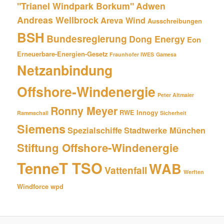
"Trianel Windpark Borkum"
Adwen
Andreas Wellbrock
Areva Wind
Ausschreibungen
BSH
Bundesregierung
Dong Energy
Eon
Erneuerbare-Energien-Gesetz
Fraunhofer IWES
Gamesa
Netzanbindung
Offshore-Windenergie
Peter Altmaier
Ronny Meyer
RWE Innogy
Rammschall
Sicherheit
Siemens
Spezialschiffe
Stadtwerke München
Stiftung Offshore-Windenergie
TenneT TSO
WAB
Vattenfall
Werften
Windforce
wpd