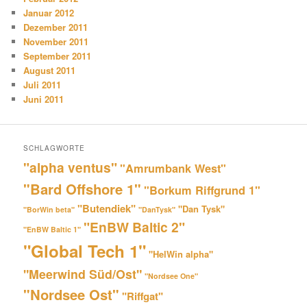
Januar 2012
Dezember 2011
November 2011
September 2011
August 2011
Juli 2011
Juni 2011
SCHLAGWORTE
"alpha ventus"
"Amrumbank West"
"Bard Offshore 1"
"Borkum Riffgrund 1"
"Butendiek"
"Dan Tysk"
"BorWin beta"
"DanTysk"
"EnBW Baltic 2"
"EnBW Baltic 1"
"Global Tech 1"
"HelWin alpha"
"Meerwind Süd/Ost"
"Nordsee One"
"Nordsee Ost"
"Riffgat"