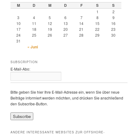
M
D
M
D
F
S
S
1
2
3
4
5
6
7
8
9
10
11
12
13
14
15
16
17
18
19
20
21
22
23
24
25
26
27
28
29
30
31
« Juni
SUBSCRIPTION
E-Mail-Abo:
Bitte geben Sie hier Ihre E-Mail-Adresse ein, wenn Sie über neue
Beiträge informiert werden möchten, und drücken Sie anschließend
den Subscribe-Button.
ANDERE INTERESSANTE WEBSITES ZUR OFFSHORE-