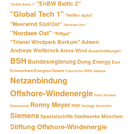
"EnBW Baltic 2"
"EnBW Baltic 1"
"Global Tech 1"
"HelWin alpha"
"Meerwind Süd/Ost"
"Nordsee One"
"Nordsee Ost"
"Riffgat"
"Trianel Windpark Borkum"
Adwen
Andreas Wellbrock
Areva Wind
Ausschreibungen
BSH
Bundesregierung
Dong Energy
Eon
Erneuerbare-Energien-Gesetz
Fraunhofer IWES
Gamesa
Netzanbindung
Offshore-Windenergie
Peter Altmaier
Ronny Meyer
RWE Innogy
Rammschall
Sicherheit
Siemens
Spezialschiffe
Stadtwerke München
Stiftung Offshore-Windenergie