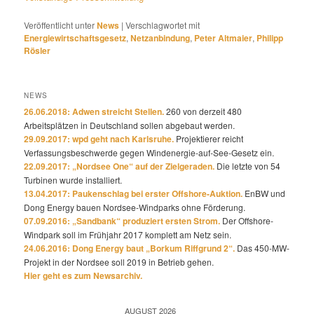
Veröffentlicht unter
News
|
Verschlagwortet mit
Energiewirtschaftsgesetz
,
Netzanbindung
,
Peter Altmaier
,
Philipp
Rösler
NEWS
26.06.2018: Adwen streicht Stellen.
260 von derzeit 480
Arbeitsplätzen in Deutschland sollen abgebaut werden.
29.09.2017: wpd geht nach Karlsruhe.
Projektierer reicht
Verfassungsbeschwerde gegen Windenergie-auf-See-Gesetz ein.
22.09.2017: „Nordsee One“ auf der Zielgeraden.
Die letzte von 54
Turbinen wurde installiert.
13.04.2017: Paukenschlag bei erster Offshore-Auktion.
EnBW und
Dong Energy bauen Nordsee-Windparks ohne Förderung.
07.09.2016: „Sandbank“ produziert ersten Strom.
Der Offshore-
Windpark soll im Frühjahr 2017 komplett am Netz sein.
24.06.2016: Dong Energy baut „Borkum Riffgrund 2“.
Das 450-MW-
Projekt in der Nordsee soll 2019 in Betrieb gehen.
Hier geht es zum Newsarchiv.
AUGUST 2026