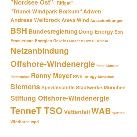
"Nordsee Ost"
"Riffgat"
"Trianel Windpark Borkum"
Adwen
Andreas Wellbrock
Areva Wind
Ausschreibungen
BSH
Bundesregierung
Dong Energy
Eon
Erneuerbare-Energien-Gesetz
Fraunhofer IWES
Gamesa
Netzanbindung
Offshore-Windenergie
Peter Altmaier
Ronny Meyer
RWE Innogy
Rammschall
Sicherheit
Siemens
Spezialschiffe
Stadtwerke München
Stiftung Offshore-Windenergie
TenneT TSO
WAB
Vattenfall
Werften
Windforce
wpd