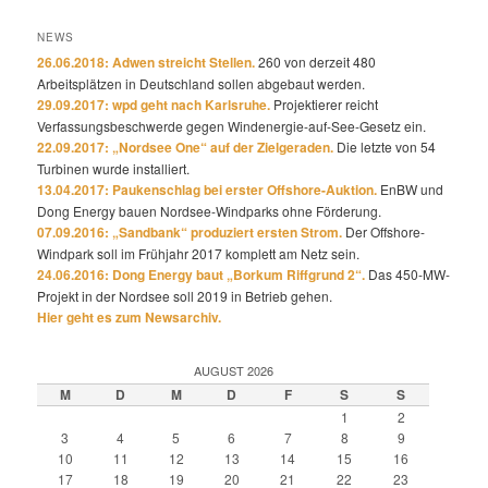
NEWS
26.06.2018: Adwen streicht Stellen.
260 von derzeit 480
Arbeitsplätzen in Deutschland sollen abgebaut werden.
29.09.2017: wpd geht nach Karlsruhe.
Projektierer reicht
Verfassungsbeschwerde gegen Windenergie-auf-See-Gesetz ein.
22.09.2017: „Nordsee One“ auf der Zielgeraden.
Die letzte von 54
Turbinen wurde installiert.
13.04.2017: Paukenschlag bei erster Offshore-Auktion.
EnBW und
Dong Energy bauen Nordsee-Windparks ohne Förderung.
07.09.2016: „Sandbank“ produziert ersten Strom.
Der Offshore-
Windpark soll im Frühjahr 2017 komplett am Netz sein.
24.06.2016: Dong Energy baut „Borkum Riffgrund 2“.
Das 450-MW-
Projekt in der Nordsee soll 2019 in Betrieb gehen.
Hier geht es zum Newsarchiv.
AUGUST 2026
M
D
M
D
F
S
S
1
2
3
4
5
6
7
8
9
10
11
12
13
14
15
16
17
18
19
20
21
22
23