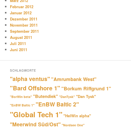
März 2012
Februar 2012
Januar 2012
Dezember 2011
November 2011
September 2011
August 2011
Juli 2011
Juni 2011
SCHLAGWORTE
"alpha ventus"
"Amrumbank West"
"Bard Offshore 1"
"Borkum Riffgrund 1"
"Butendiek"
"Dan Tysk"
"BorWin beta"
"DanTysk"
"EnBW Baltic 2"
"EnBW Baltic 1"
"Global Tech 1"
"HelWin alpha"
"Meerwind Süd/Ost"
"Nordsee One"