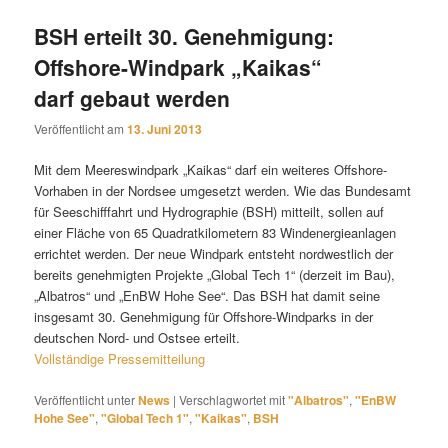
BSH erteilt 30. Genehmigung:
Offshore-Windpark „Kaikas“
darf gebaut werden
Veröffentlicht am
13. Juni 2013
Mit dem Meereswindpark „Kaikas“ darf ein weiteres Offshore-
Vorhaben in der Nordsee umgesetzt werden. Wie das Bundesamt
für Seeschifffahrt und Hydrographie (BSH) mitteilt, sollen auf
einer Fläche von 65 Quadratkilometern 83 Windenergieanlagen
errichtet werden. Der neue Windpark entsteht nordwestlich der
bereits genehmigten Projekte „Global Tech 1“ (derzeit im Bau),
„Albatros“ und „EnBW Hohe See“. Das BSH hat damit seine
insgesamt 30. Genehmigung für Offshore-Windparks in der
deutschen Nord- und Ostsee erteilt.
Vollständige Pressemitteilung
Veröffentlicht unter
News
|
Verschlagwortet mit
"Albatros"
,
"EnBW
Hohe See"
,
"Global Tech 1"
,
"Kaikas"
,
BSH