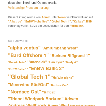
deutschen Nord- und Ostsee erteilt.
Vollständige Pressemitteilung
Dieser Eintrag wurde von
Admin
unter
News
veröffentlicht und mit
"Albatros"
,
"EnBW Hohe See"
,
"Global Tech 1"
,
"Kaikas"
,
BSH
verschlagwortet. Setze ein Lesezeichen für den
Permalink
.
SCHLAGWORTE
"alpha ventus"
"Amrumbank West"
"Bard Offshore 1"
"Borkum Riffgrund 1"
"Butendiek"
"Dan Tysk"
"BorWin beta"
"DanTysk"
"EnBW Baltic 2"
"EnBW Baltic 1"
"Global Tech 1"
"HelWin alpha"
"Meerwind Süd/Ost"
"Nordsee One"
"Nordsee Ost"
"Riffgat"
"Trianel Windpark Borkum"
Adwen
Andreas Wellbrock
Areva Wind
Ausschreibungen