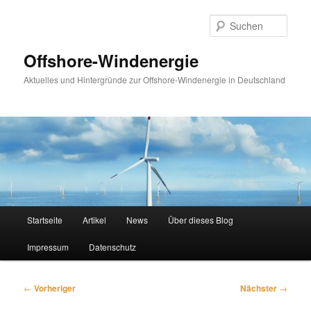
Zum
primären
Such
Inhalt
springen
Offshore-Windenergie
Aktuelles und Hintergründe zur Offshore-Windenergie in Deutschland
Hauptmenü
Startseite
Artikel
News
Über dieses Blog
Impressum
Datenschutz
Beitragsnavigation
←
Vorheriger
Nächster
→