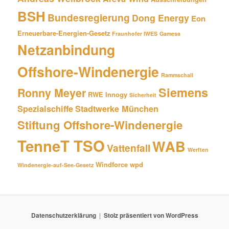
BSH
Bundesregierung
Dong Energy
Eon
Erneuerbare-Energien-Gesetz
Fraunhofer IWES
Gamesa
Netzanbindung
Offshore-Windenergie
Rammschall
Siemens
Ronny Meyer
RWE Innogy
Sicherheit
Spezialschiffe
Stadtwerke München
Stiftung Offshore-Windenergie
TenneT TSO
WAB
Vattenfall
Werften
Windforce
wpd
Windenergie-auf-See-Gesetz
Datenschutzerklärung
Stolz präsentiert von WordPress