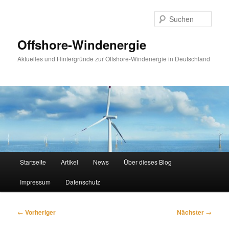
Zum
primären
Such
Inhalt
springen
Offshore-Windenergie
Aktuelles und Hintergründe zur Offshore-Windenergie in Deutschland
Hauptmenü
Startseite
Artikel
News
Über dieses Blog
Impressum
Datenschutz
Beitragsnavigation
←
Vorheriger
Nächster
→