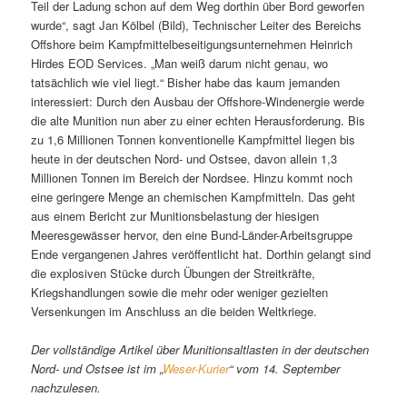
Teil der Ladung schon auf dem Weg dorthin über Bord geworfen
wurde“, sagt Jan Kölbel (Bild), Technischer Leiter des Bereichs
Offshore beim Kampfmittelbeseitigungsunternehmen Heinrich
Hirdes EOD Services. „Man weiß darum nicht genau, wo
tatsächlich wie viel liegt.“ Bisher habe das kaum jemanden
interessiert: Durch den Ausbau der Offshore-Windenergie werde
die alte Munition nun aber zu einer echten Herausforderung. Bis
zu 1,6 Millionen Tonnen konventionelle Kampfmittel liegen bis
heute in der deutschen Nord- und Ostsee, davon allein 1,3
Millionen Tonnen im Bereich der Nordsee. Hinzu kommt noch
eine geringere Menge an chemischen Kampfmitteln. Das geht
aus einem Bericht zur Munitionsbelastung der hiesigen
Meeresgewässer hervor, den eine Bund-Länder-Arbeitsgruppe
Ende vergangenen Jahres veröffentlicht hat. Dorthin gelangt sind
die explosiven Stücke durch Übungen der Streitkräfte,
Kriegshandlungen sowie die mehr oder weniger gezielten
Versenkungen im Anschluss an die beiden Weltkriege.
Der vollständige Artikel über Munitionsaltlasten in der deutschen
Nord- und Ostsee ist im „
Weser-Kurier
“ vom 14. September
nachzulesen.