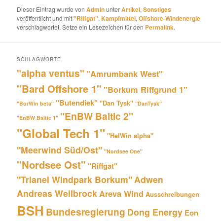
Dieser Eintrag wurde von
Admin
unter
Artikel
,
Sonstiges
veröffentlicht und mit
"Riffgat"
,
Kampfmittel
,
Offshore-Windenergie
verschlagwortet. Setze ein Lesezeichen für den
Permalink
.
SCHLAGWORTE
"alpha ventus"
"Amrumbank West"
"Bard Offshore 1"
"Borkum Riffgrund 1"
"Butendiek"
"Dan Tysk"
"BorWin beta"
"DanTysk"
"EnBW Baltic 2"
"EnBW Baltic 1"
"Global Tech 1"
"HelWin alpha"
"Meerwind Süd/Ost"
"Nordsee One"
"Nordsee Ost"
"Riffgat"
"Trianel Windpark Borkum"
Adwen
Andreas Wellbrock
Areva Wind
Ausschreibungen
BSH
Bundesregierung
Dong Energy
Eon