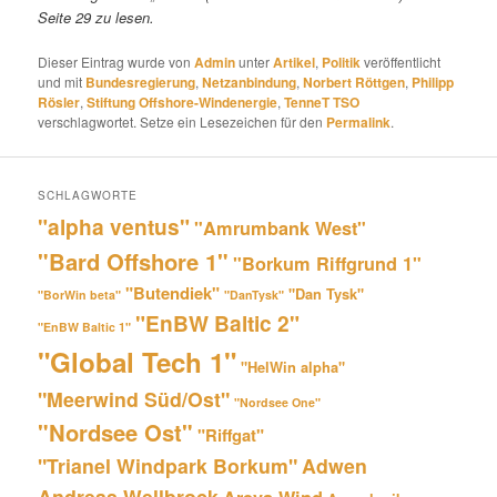
Seite 29 zu lesen.
Dieser Eintrag wurde von
Admin
unter
Artikel
,
Politik
veröffentlicht
und mit
Bundesregierung
,
Netzanbindung
,
Norbert Röttgen
,
Philipp
Rösler
,
Stiftung Offshore-Windenergie
,
TenneT TSO
verschlagwortet. Setze ein Lesezeichen für den
Permalink
.
SCHLAGWORTE
"alpha ventus"
"Amrumbank West"
"Bard Offshore 1"
"Borkum Riffgrund 1"
"Butendiek"
"Dan Tysk"
"BorWin beta"
"DanTysk"
"EnBW Baltic 2"
"EnBW Baltic 1"
"Global Tech 1"
"HelWin alpha"
"Meerwind Süd/Ost"
"Nordsee One"
"Nordsee Ost"
"Riffgat"
"Trianel Windpark Borkum"
Adwen
Andreas Wellbrock