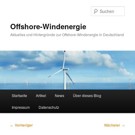
Zum
primären
Such
Inhalt
springen
Offshore-Windenergie
Aktuelles und Hintergründe zur Offshore-Windenergie in Deutschland
Hauptmenü
Startseite
Artikel
News
Über dieses Blog
Impressum
Datenschutz
Beitragsnavigation
←
Vorheriger
Nächster
→