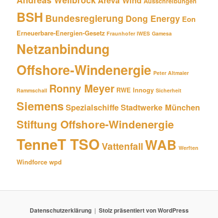
Areva Wind
Ausschreibungen
BSH
Bundesregierung
Dong Energy
Eon
Erneuerbare-Energien-Gesetz
Fraunhofer IWES
Gamesa
Netzanbindung
Offshore-Windenergie
Peter Altmaier
Ronny Meyer
RWE Innogy
Rammschall
Sicherheit
Siemens
Spezialschiffe
Stadtwerke München
Stiftung Offshore-Windenergie
TenneT TSO
WAB
Vattenfall
Werften
Windforce
wpd
Datenschutzerklärung
Stolz präsentiert von WordPress