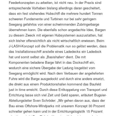
Feederkonzepten zu arbeiten, ist nicht neu. In der Praxis sind
entsprechende Vorhaben bislang allerdings daran gescheitert,
dass ein fest stehendes Hubschiff die mehrere hundert Tonnen
schweren Fundamente und Turbinen nur bei sehr geringem
Seegang gefahrlos von einer schwimmenden Zubringerbarge
übernehmen kann. Die ebenfalls schon angedachte Idee, Bargen
zu diesem Zweck mit eigenen Hubsystemen auszustatten, hat
sich bisher offensichtlich als nicht wirtschaftlich erwiesen. Beim
J-LASH-Konzept soll die Problematik nun so gelöst werden, dass
das Installationsschiff anstelle eines Ladedecks ein Ladedock
hat und somit selbst als „Basishafen“ dient. Die mit
Komponenten beladene Barge fährt in das Dockschiff ein,
wodurch eine sichere Übergabe der Ladung losgelöst vom
Seegang ermöglicht wird. Nach dem Verbauen der angelieferten
Fuhre wird die Barge ausgedockt und durch eine andere ersetzt,
die direkt aus einem Produktionshafen kommend das Baufeld
just in time erreicht. Durch diese Entkoppelung von Transport und
Errichtung lasse sich viel Zeit und Geld sparen, erläutert Bugsier-
Abteilungsleiter Sven Schröder: „Wir gehen davon aus, dass der
Bau eines Offshore-Windparks mit unserem Konzept 30 Prozent
schneller gehen kann und in der Errichtungslogistik 15 Prozent