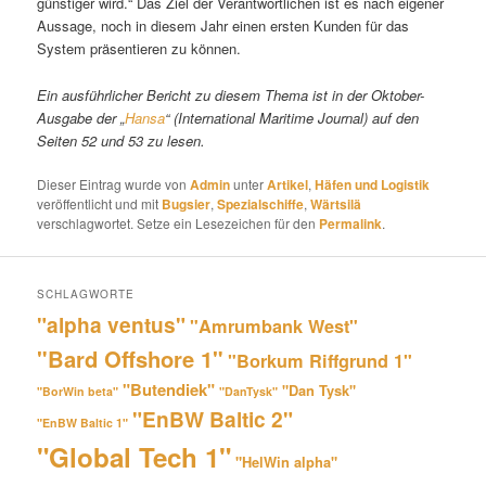
günstiger wird.“ Das Ziel der Verantwortlichen ist es nach eigener
Aussage, noch in diesem Jahr einen ersten Kunden für das
System präsentieren zu können.
Ein ausführlicher Bericht zu diesem Thema ist in der Oktober-
Ausgabe der „
Hansa
“ (International Maritime Journal) auf den
Seiten 52 und 53 zu lesen.
Dieser Eintrag wurde von
Admin
unter
Artikel
,
Häfen und Logistik
veröffentlicht und mit
Bugsier
,
Spezialschiffe
,
Wärtsilä
verschlagwortet. Setze ein Lesezeichen für den
Permalink
.
SCHLAGWORTE
"alpha ventus"
"Amrumbank West"
"Bard Offshore 1"
"Borkum Riffgrund 1"
"Butendiek"
"Dan Tysk"
"BorWin beta"
"DanTysk"
"EnBW Baltic 2"
"EnBW Baltic 1"
"Global Tech 1"
"HelWin alpha"