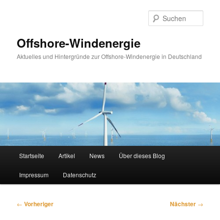
Zum
primären
Such
Inhalt
springen
Offshore-Windenergie
Aktuelles und Hintergründe zur Offshore-Windenergie in Deutschland
Hauptmenü
Startseite
Artikel
News
Über dieses Blog
Impressum
Datenschutz
Beitragsnavigation
←
Vorheriger
Nächster
→