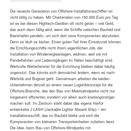
Die neueste Generation von Offshore-Installationsschiffen ist
nicht billig zu haben. Mit Charterraten von 150.000 Euro pro Tag
ist es bei diesen Hightech-Geräten oft nicht getan – viel Geld,
das auch dann fällig wird, wenn die Schiffe zwischen Baufeld und
Basishafen pendeln, um sich dort neue Komponenten abzuholen.
Denn so läuft es bisher: Einen guten Teil ihrer Einsatzzeit können
die Errichtungsschiffe nicht ihrem eigentlichen Job, der
Installation von Windenergieanlagen, widmen, weil sie mit
Pendelfahrten und Ladevorgängen im Hafen beschäftigt sind.
Wertvolle Wetterfenster für die Errichtung bleiben dabei häufig
ungenutzt. Das könnte sich demnächst ändern, wenn es nach
Wärtsilä und Bugsier geht. Gemeinsam arbeiten die beiden
Unternehmen derzeit an einem neuen Logistikkonzept für die
Offshore-Branche, das den Bau von Meerswindparks nicht nur
insgesamt effizienter, sondern vor allem auch kostengünstiger
machen soll. Im Zentrum steht dabei das eigens hierfür
entwickelte J-LASH (Jackable Lighter Aboard Ship) – ein
Installationsschiff, das im Baufeld bleibt und sich die
Komponenten von kleineren Transporteinheiten zuliefern lässt.
Die Idee, beim Bau von Offshore-Windparks mit