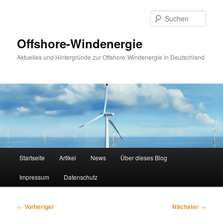
Zum
primären
Such
Inhalt
springen
Offshore-Windenergie
Aktuelles und Hintergründe zur Offshore-Windenergie in Deutschland
Hauptmenü
Startseite
Artikel
News
Über dieses Blog
Impressum
Datenschutz
Beitragsnavigation
←
Vorheriger
Nächster
→