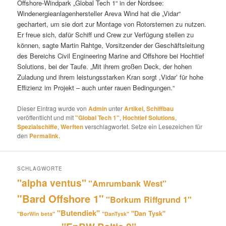
Offshore-Windpark „Global Tech 1“ in der Nordsee:
Windenergieanlagenhersteller Areva Wind hat die „Vidar“
gechartert, um sie dort zur Montage von Rotorsternen zu nutzen.
Er freue sich, dafür Schiff und Crew zur Verfügung stellen zu
können, sagte Martin Rahtge, Vorsitzender der Geschäftsleitung
des Bereichs Civil Engineering Marine and Offshore bei Hochtief
Solutions, bei der Taufe. „Mit ihrem großen Deck, der hohen
Zuladung und ihrem leistungsstarken Kran sorgt ,Vidarʻ für hohe
Effizienz im Projekt – auch unter rauen Bedingungen.“
Dieser Eintrag wurde von
Admin
unter
Artikel
,
Schiffbau
veröffentlicht und mit
"Global Tech 1"
,
Hochtief Solutions
,
Spezialschiffe
,
Werften
verschlagwortet. Setze ein Lesezeichen für
den
Permalink
.
SCHLAGWORTE
"alpha ventus"
"Amrumbank West"
"Bard Offshore 1"
"Borkum Riffgrund 1"
"Butendiek"
"Dan Tysk"
"BorWin beta"
"DanTysk"