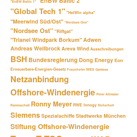
"EnBW Baltic 2"
"EnBW Baltic 1"
"Global Tech 1"
"HelWin alpha"
"Meerwind Süd/Ost"
"Nordsee One"
"Nordsee Ost"
"Riffgat"
"Trianel Windpark Borkum"
Adwen
Andreas Wellbrock
Areva Wind
Ausschreibungen
BSH
Bundesregierung
Dong Energy
Eon
Erneuerbare-Energien-Gesetz
Fraunhofer IWES
Gamesa
Netzanbindung
Offshore-Windenergie
Peter Altmaier
Ronny Meyer
RWE Innogy
Rammschall
Sicherheit
Siemens
Spezialschiffe
Stadtwerke München
Stiftung Offshore-Windenergie