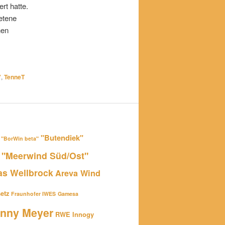
rt hatte.
retene
nen
"
,
TenneT
"Butendiek"
"BorWin beta"
"Meerwind Süd/Ost"
as Wellbrock
Areva Wind
etz
Fraunhofer IWES
Gamesa
nny Meyer
RWE Innogy