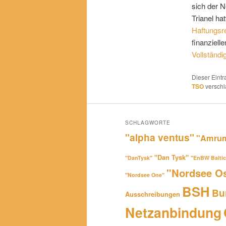
sich der 
Trianel hat
Haftungsr
finanziel
Vollständi
Dieser Eint
TSO
verschl
SCHLAGWORTE
"alpha ventus"
"Amrum
"Dan Tysk"
"DanTysk"
"EnBW Baltic
"Nordsee O
"Nordsee One"
BSH
Bu
Ausschreibungen
Netzanbindung