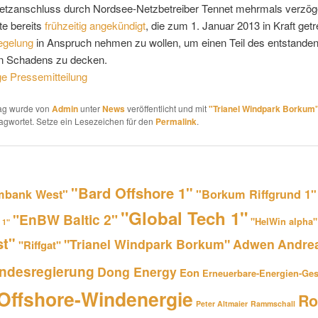
Netzanschluss durch Nordsee-Netzbetreiber Tennet mehrmals verzöge
te bereits
frühzeitig angekündigt
, die zum 1. Januar 2013 in Kraft get
egelung
in Anspruch nehmen zu wollen, um einen Teil des entstande
len Schadens zu decken.
ge Pressemitteilung
rag wurde von
Admin
unter
News
veröffentlicht und mit
"Trianel Windpark Borkum
agwortet. Setze ein Lesezeichen für den
Permalink
.
"Bard Offshore 1"
bank West"
"Borkum Riffgrund 1"
"Global Tech 1"
"EnBW Baltic 2"
"HelWin alpha"
 1"
st"
"Trianel Windpark Borkum"
Adwen
Andre
"Riffgat"
ndesregierung
Dong Energy
Eon
Erneuerbare-Energien-Ges
Offshore-Windenergie
Ro
Peter Altmaier
Rammschall