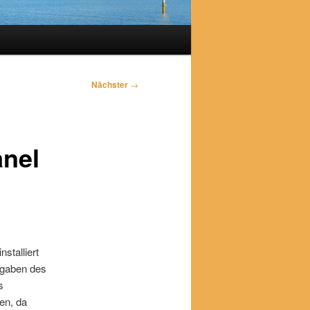
Nächster
→
anel
stalliert
ngaben des
s
en, da